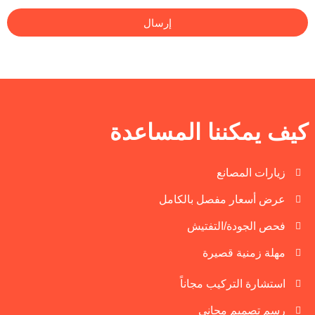
إرسال
مكننا المساعدة
 المصانع
سعار مفصل بالكامل
لجودة/التفتيش
منية قصيرة
ة التركيب مجاناً
صميم مجاني