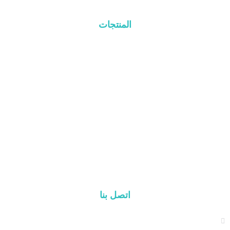
المنتجات
نظام السقف المعدني
نظام رول البلاط
نظام السقف المسطح
نظام التركيب الأرضي
نظام تركيب مرآب السيارات
Balcony Mounting
مكونات التركيب
اتصل بنا
Address: NO.2 XIYANYILI XINDIAN TOWN XIA
DISTRICT XIAMEN, 