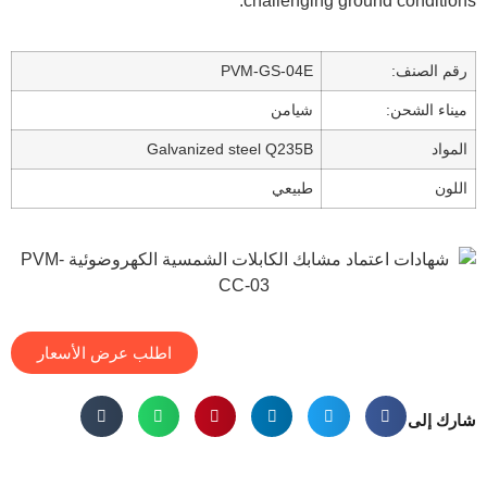
challenging ground c
:
PVM-GS-04E
ن:
شيامن
Galvanized steel Q235B
طبيعي
اطلب عرض الأسعار