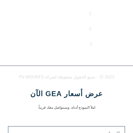
(+86) 178 5013 2473
(+86) 178 5013 2473
info@pv-mounts.com
لحقوق محفوظة لشركة PV MOUNTS
عرض أسعار GEA الآن
املأ النموذج أدناه، وسنتواصل معك قريباً.