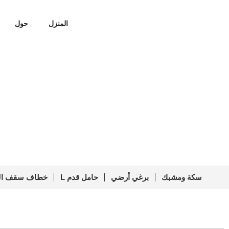
المنزل
حول
r Roof Mounting PVM-L-03
الرئيسية
/
حامل قدم شمسي على شكل حرف 
سكة ومشبك
برغي أرضي
حامل قدم L
خطاف سقف الق