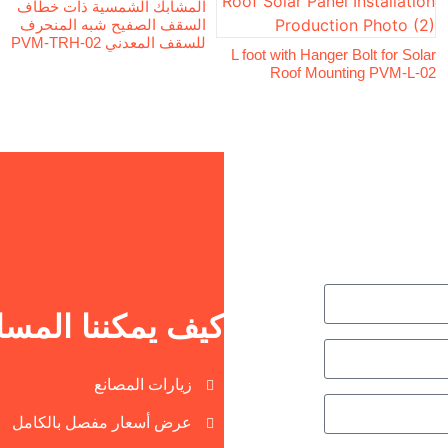
المشابك الشمسية ذات خطاف
السقف الصفيح شبه المنحرف
للسقف المعدني PVM-TRH-02
L foot with Hanger Bolt for Solar
Roof Mounting PVM-L-02
كيف يمكننا المسا
زيارات المصانع
عرض أسعار مفصل بالكامل