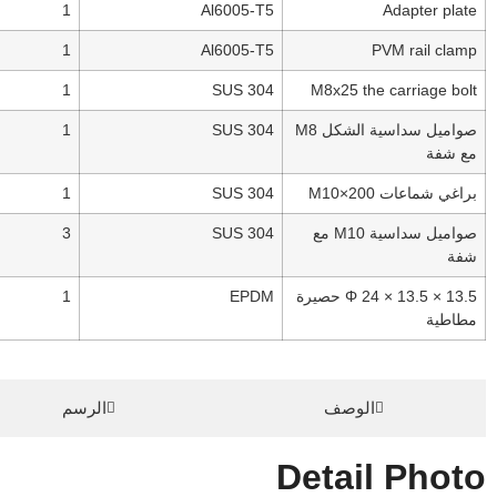
1
Al6005-T5
Adapter plate
1
Al6005-T5
PVM rail clamp
1
SUS 304
M8x25 the carriage bolt
صواميل سداسية الشكل M8
SUS 304
1
مع شفة
براغي شماعات M10×200
SUS 304
1
صواميل سداسية M10 مع
SUS 304
3
شفة
Φ 24 × 13.5 × 13.5 حصيرة
EPDM
1
مطاطية
الوصف
الرسم
Detail Photo