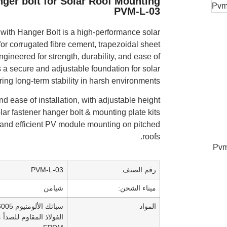
nger bolt for Solar Roof Mounting
PVM-L-03
th Hanger Bolt is a high-performance solar
or corrugated fibre cement, trapezoidal sheet
ngineered for strength, durability, and ease of
s a secure and adjustable foundation for solar
ing long-term stability in harsh environments.
nd ease of installation, with adjustable height
 solar fastener hanger bolt & mounting plate kits
e and efficient PV module mounting on pitched
roofs.
رقم الصنف:
PVM-L-03
ميناء الشحن:
شيامن
المواد
سبائك الألومنيوم 6005-T5
الفولاذ المقاوم للصدأ SUS 304