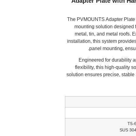
Adapter Plate with Ha
The PVMOUNTS Adapter Plate wi
mounting solution designed f
metal, tin, and metal roofs. E
installation, this system provide
panel mounting, ensur
Engineered for durability a
flexibility, this high-quality
solution ensures precise, stabl