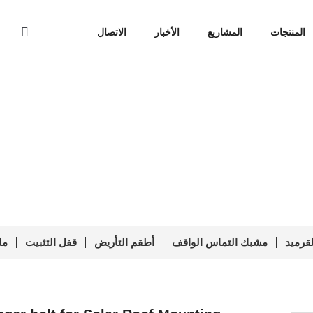
المنتجات
المشاريع
الأخبار
الاتصال
te with Hanger bolt for Sola
L
Plate with Hanger bolt for Solar Roof Mounting PVM-L-03
رميد
مشبك التماس الواقف
أطقم التأريض
قفل التثبيت
مل