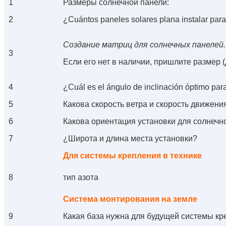
1
Размеры солнечной панели:
2
¿Cuántos paneles solares plana instalar para
Создание матриц для солнечных панелей.
3
Если его нет в наличии, пришлите размер 
4
¿Cuál es el ángulo de inclinación óptimo para
5
Какова скорость ветра и скорость движени
6
Какова ориентация установки для солнечн
7
¿Широта и длина места установки?
Для системы крепления в технике
8
тип азота
Система монтирования на земле
9
Какая база нужна для будущей системы кр