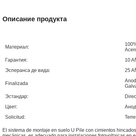
Описание продукта
100%
Материал:
Acer
Гарантия:
10 
Эсперанса де вида:
25 
Anod
Finalizada
Galv
Эстандар:
Direc
Цвет:
Анод
Solicitud:
Terr
El sistema de montaje en suelo U Pile con cimientos hincados p
mecánicas, es adecuado para instalaciones fotovoltaicas en ex