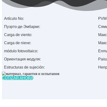
Artículo No:
PVM
Пуэрто-де-Эмбарке:
Сям
Carga de viento:
Макс
Carga de nieve:
Макс
módulo fotovoltaico:
Enma
Ориентация модуля:
Paisa
Estructuras de sujeción:
Непр
COTIZAR AHORA