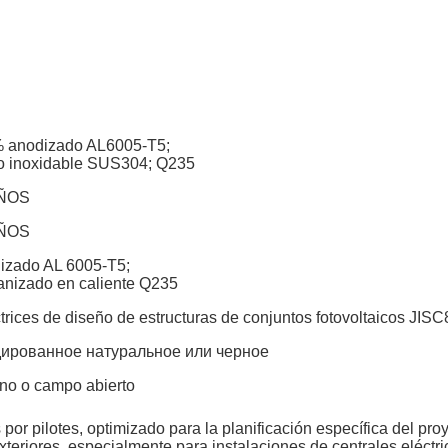
 anodizado AL6005-T5;
o inoxidable SUS304; Q235
AÑOS
AÑOS
izado AL 6005-T5;
anizado en caliente Q235
trices de diseño de estructuras de conjuntos fotovoltaicos JI
ированное натуральное или черное
eno o campo abierto
or pilotes, optimizado para la planificación específica del pro
teriores, especialmente para instalaciones de centrales eléctri