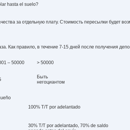
lar hasta el suelo?
чества за отдельную плату. Стоимость пересылки будет возм
за. Как правило, в течение 7-15 дней после получения депо
001 – 50000
> 50000
Быть
5
негоциантом
queño
100% T/T por adelantado
30% T/T por adelantado, 70% de saldo