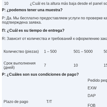
10
¿Cuál es la altura más baja desde el panel so
P: ¿podemos tener una muestra?
Р: Да. Мы бесплатно предоставляем услуги по проверке ка
подтверждена заявка.
П: ¿Cuál es su tiempo de entrega?
R: Зависит от количества и требований к оформлению зака
Количество (piezas)
1 – 500
501 – 5000
5
Срок выполнения
7
10
1
(дней)
P: ¿Cuáles son sus condiciones de pago?
Pedido pe
EXW
DAP
Plazo de pago
T/T
FOB