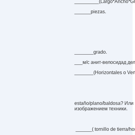
_________(Largo*Ancho*Gr
______piezas.
_______grado.
___м/с анит-велосидад дел
_______(Horizontales o Vert
estaño/plano/baldosa? Ил
изображением техники.
______( tornillo de tierra/h