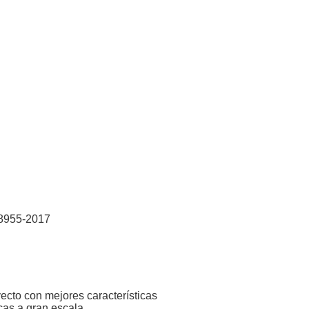
SC8955-2017
yecto con mejores características
cas a gran escala.