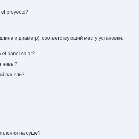
 el proyecto?
(длина и диаметр), соответствующий месту установки.
 el panel solar?
я нивы?
ой панели?
епления на суше?