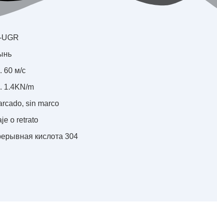
-UGR
ынь
. 60 м/с
. 1.4KN/m
rcado, sin marco
je o retrato
ерывная кислота 304