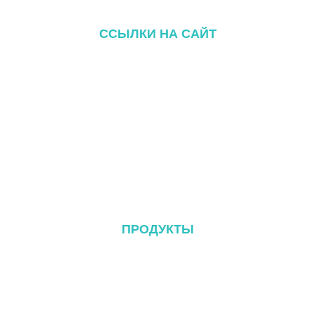
ССЫЛКИ НА САЙТ
Главная
О сайте
Продукция
Блог
Связаться с
ПРОДУКТЫ
Металлическая кровельная система
Система Tile Rool