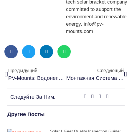
tech solar bracket company
committed to support the
environment and renewable
energy. info@pv-
mounts.com
Предыдущий
Следующий
PV-Mounts: Водонепроницаемые Навесы Для Солнечных Батарей Для Устойчивого Производства Энергии
Монтажная Система С Регулируемым Наклоном 2 КВт В Армении
Следуйте За Ним:
Другие Посты
Solar L Feet Quality Inspection Guide: