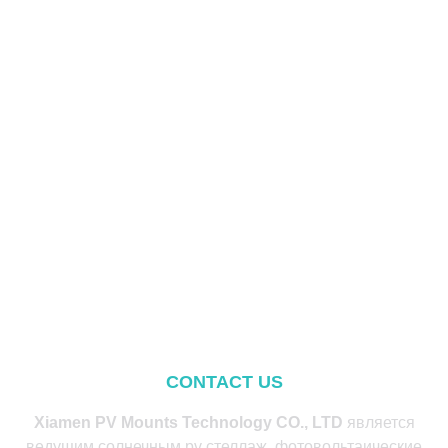
CONTACT US
Xiamen PV Mounts Technology CO., LTD
является
ведущим солнечным pv стеллаж, фотовольтаические