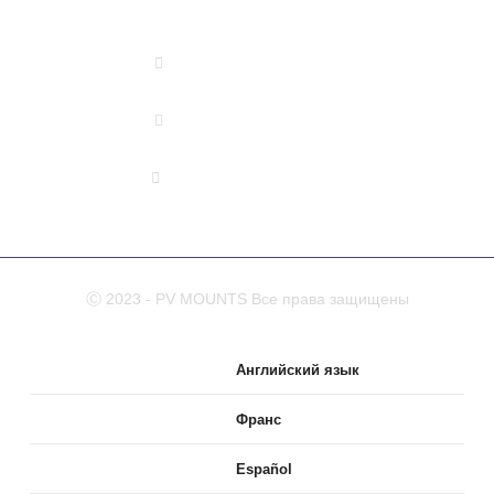
DISTRICT XIAMEN, CHINA
(+86) 178 5013 2473
(+86) 178 5013 2473
info@pv-mounts.com
Ⓒ 2023 - PV MOUNTS Все права защищены
Английский язык
Франс
Español