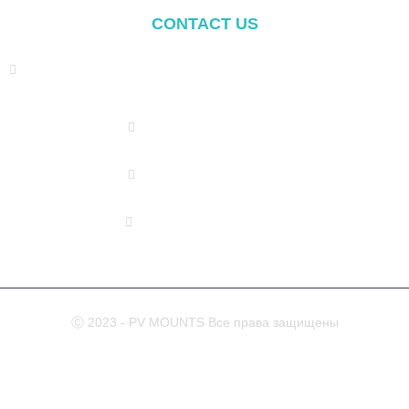
CONTACT US
Address: NO.2 XIYANYILI XINDIAN TOWN XIANG'AN
DISTRICT XIAMEN, CHINA
(+86) 178 5013 2473
(+86) 178 5013 2473
info@pv-mounts.com
Ⓒ 2023 - PV MOUNTS Все права защищены