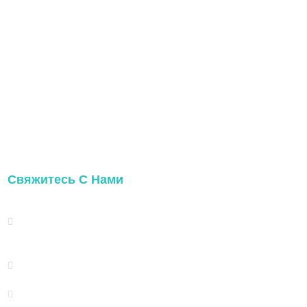
Свяжитесь С Нами
Адрес: TAIHE HONGMEN XINDIAN
TOWN XIANG'AN DISTRICT
XIAMEN, CHINA
(+86) 178 5013 2473
(+86) 178 5013 2473