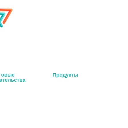
говые
Продукты
ательства
Система тоит в металле
Система для туалета в тюлях
os
Система крепления к стене
кты
Система крепления на солнце