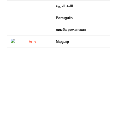
اللغة العربية
Português
лимба романская
Мадьяр