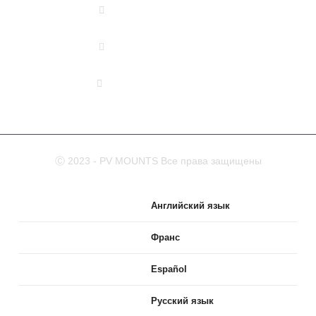
(+86) 178 5013 2473
(+86) 178 5013 2473
info@pv-mounts.com
Ⓒ 2023 - PV MOUNTS Все права защищены
Английский язык
Франс
Español
Русский язык