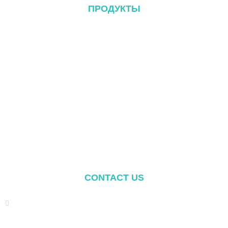
ПРОДУКТЫ
Металлическая кровельная система
Система Tile Rool
Система плоской крыши
Система крепления к земле
Система крепления навеса
Balcony Mounting
Монтажные компоненты
CONTACT US
Address: NO.2 XIYANYILI XINDIAN TOWN XIANG'AN
DISTRICT XIAMEN, CHINA