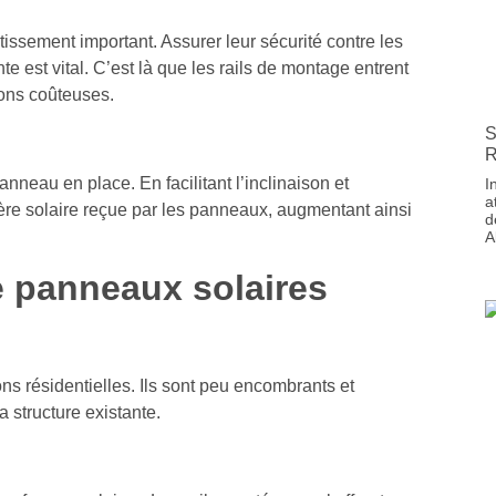
ssement important. Assurer leur sécurité contre les
 est vital. C’est là que les rails de montage entrent
ions coûteuses.
S
R
neau en place. En facilitant l’inclinaison et
I
a
mière solaire reçue par les panneaux, augmentant ainsi
d
A
e panneaux solaires
ions résidentielles. Ils sont peu encombrants et
 structure existante.