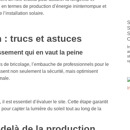
nts en termes de production d’énergie ininterrompue et
l’installation solaire.
S
S
S
n : trucs et astuces
O
I
sement qui en vaut la peine
a
s
u
res de bricolage, l’embauche de professionnels pour le
issent non seulement la sécurité, mais optimisent
male.
l est essentiel d’évaluer le site. Cette étape garantit
 pour capter la lumière du soleil tout au long de la
delà de la production