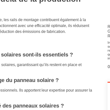
e, les rails de montage contribuent également à la
ionnent avec une efficacité optimale, ils réduisent
R
G
éduction des émissions de fabrication.
R
I
s
r
olaires sont-ils essentiels ?
q
i
solaires, garantissant qu’ils restent en place et
ge du panneau solaire ?
sionnels. Ils apportent leur expertise pour assurer la
ité des panneaux solaires ?