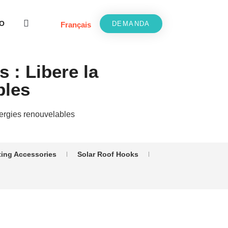
O
DEMANDA
Français
 : Libere la
bles
nergies renouvelables
ting Accessories
Solar Roof Hooks