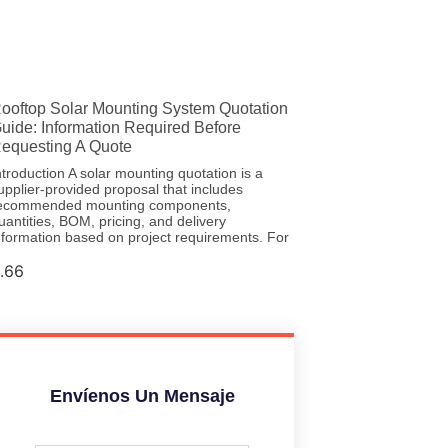
ooftop Solar Mounting System Quotation
uide: Information Required Before
equesting A Quote
ntroduction A solar mounting quotation is a
upplier-provided proposal that includes
ecommended mounting components,
uantities, BOM, pricing, and delivery
nformation based on project requirements. For
Envíenos Un Mensaje