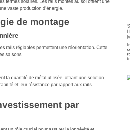
les fermes solaires. Les rails montés au sol offrent une
 une vaste production d’énergie.
ogie de montage
S
H
onnière
M
I
es rails réglables permettent une réorientation. Cette
c
r
tes saisons.
f
 la quantité de métal utilisée, offrant une solution
ilité et leur résistance par rapport aux rails
investissement par
ent un rôle crucial pour assurer la longévité et