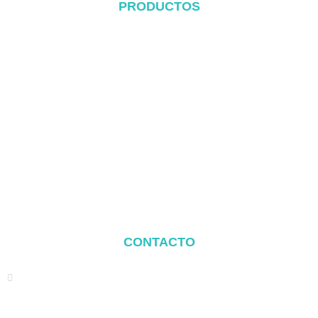
PRODUCTOS
Sistema de cubierta metálica
Sistema Tile Rool
Sistema de cubierta plana
Sistema de montaje en el suelo
Sistema de montaje para cocheras
Balcony Mounting
Componentes de montaje
CONTACTO
Address: NO.2 XIYANYILI XINDIAN TOWN XIANG'AN
DISTRICT XIAMEN, CHINA