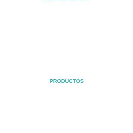
Inicio
Acerca de
Productos
Blog
Póngase en contacto con
PRODUCTOS
Sistema de cubierta metálica
Sistema Tile Rool
Sistema de cubierta plana
Sistema de montaje en el suelo