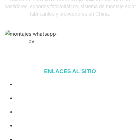
bastidores, soportes fotovoltaicos, sistema de montaje solar
fabricantes y proveedores en China.
ENLACES AL SITIO
Inicio
Acerca de
Productos
Blog
Póngase en contacto con