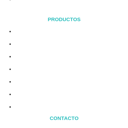
PRODUCTOS
Sistema de cubierta metálica
Sistema Tile Rool
Sistema de cubierta plana
Sistema de montaje en el suelo
Sistema de montaje para cocheras
Balcony Mounting
Componentes de montaje
CONTACTO