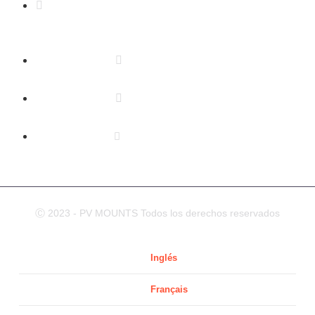
Address: NO.2 XIYANYILI XINDIAN TOWN XIANG'AN
DISTRICT XIAMEN, CHINA
(+86) 178 5013 2473
(+86) 178 5013 2473
info@pv-mounts.com
Ⓒ 2023 - PV MOUNTS Todos los derechos reservados
Inglés
Français