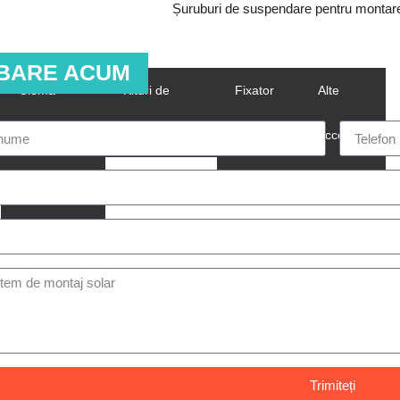
Șuruburi de suspendare pentru montar
EBARE ACUM
Clemă
Kituri de
Fixator
Alte
pentru
împământare
de
accesorii
cusătură
montare
solare
permanentă
Trimiteți