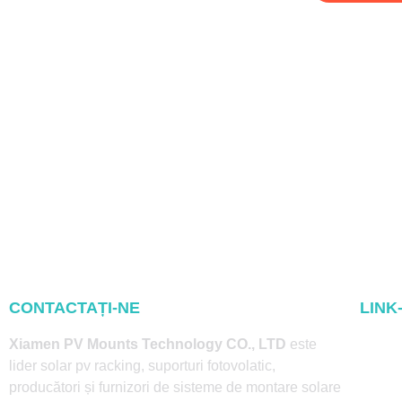
CONTACTAȚI-NE
LINK
Acasă
Xiamen PV Mounts Technology CO., LTD
este
lider solar pv racking, suporturi fotovolatic,
Despr
producători și furnizori de sisteme de montare solare