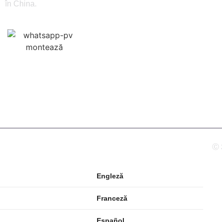
în China.
Produ
Blog
Persoa
Ⓒ 
Engleză
Franceză
Español