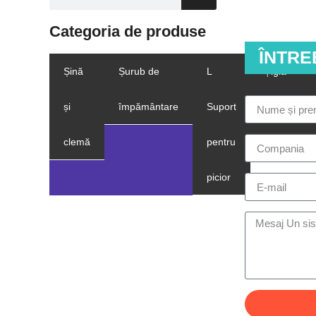
Categoria de produse
ÎNTR
Șină
Șurub de
L
Țiglă
și
împământare
Suport
acoperiș
clemă
pentru
cârlig
picior