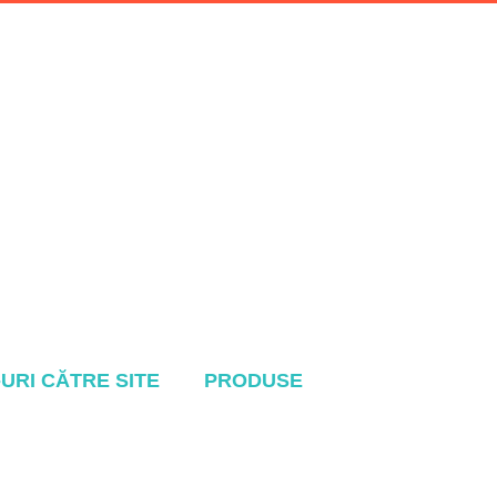
-URI CĂTRE SITE
PRODUSE
Sistem de acoperiș metalic
e
Sistemul Tile Rool