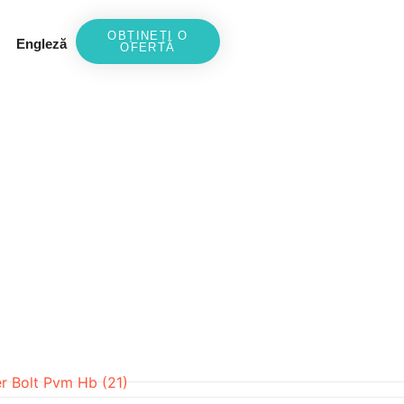
OBȚINEȚI O
Engleză
OFERTĂ