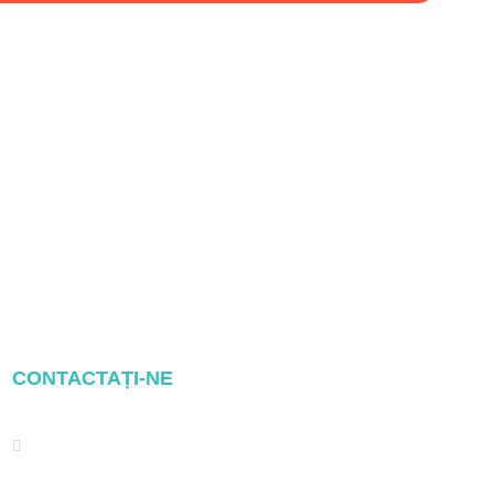
CONTACTAȚI-NE
Address: NO.2 XIYANYILI XINDIAN
TOWN XIANG'AN DISTRICT
XIAMEN, CHINA