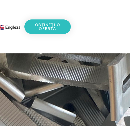
OBȚINEȚI O
Engleză
OFERTĂ