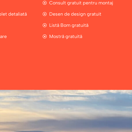
Consult gratuit pentru montaj
let detaliată
Desen de design gratuit
Listă Bom gratuită
rare
Mostră gratuită