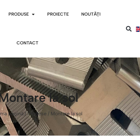
PRODUSE
PROIECTE
NOUTĂȚI
CONTACT
Montare la sol
ima pagină
/
Produse
/ Montare la sol