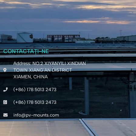
CONTACTAȚI-NE
Address: NO.2 XIYANYILI XINDIAN
TOWN XIANG'AN DISTRICT
XIAMEN, CHINA
(+86) 178 5013 2473
(+86) 178 5013 2473
info@pv-mounts.com