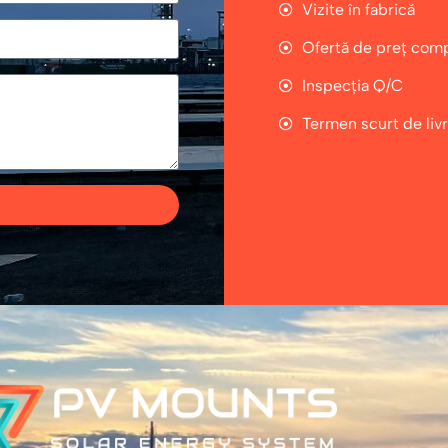
Vizite în fabrică
Ofertă de preț comp
Inspecția Q/C
Termen scurt de liv