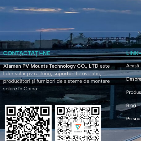
CONTACTAȚI-NE
LINK
Xiamen PV Mounts Technology CO., LTD
este
Acasă
lider solar pv racking, suporturi fotovolatic,
Despr
producători și furnizori de sisteme de montare
solare în China.
Produ
Blog
Persoa