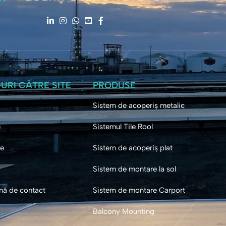
-URI CĂTRE SITE
PRODUSE
Sistem de acoperiș metalic
e
Sistemul Tile Rool
se
Sistem de acoperiș plat
Sistem de montare la sol
nă de contact
Sistem de montare Carport
Balcony Mounting