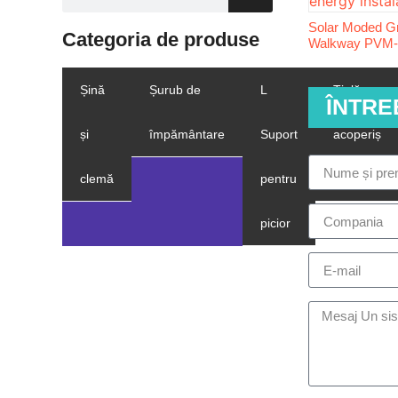
Solar Moded G
Categoria de produse
Walkway PVM
Șină
Șurub de
L
Țiglă
ÎNTR
și
împământare
Suport
acoperiș
clemă
pentru
cârlig
picior