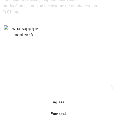
Despr
producători și furnizori de sisteme de montare solare
în China.
Produ
Blog
Persoa
Ⓒ 
Engleză
Franceză