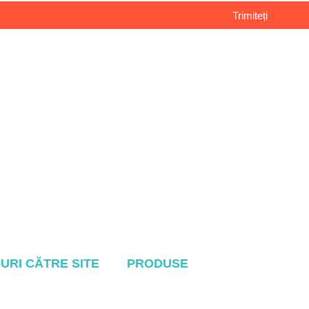
Trimiteți
-URI CĂTRE SITE
PRODUSE
Sistem de acoperiș metalic