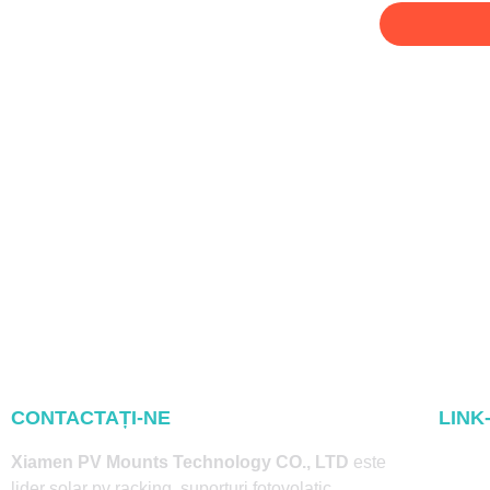
CONTACTAȚI-NE
LINK
Acasă
Xiamen PV Mounts Technology CO., LTD
este
lider solar pv racking, suporturi fotovolatic,