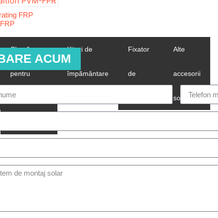
rating FRP
-FRP
Clemă
Kituri de
Fixator
Alte
EBARE ACUM
pentru
împământare
de
accesorii
cusătură
montare
solare
permanentă