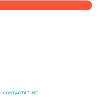
CONTACTAȚI-NE
Address: NO.2 XIYANYILI XINDIAN
TOWN XIANG'AN DISTRICT