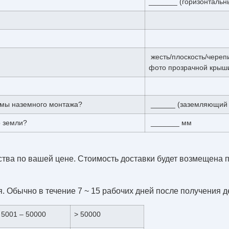
_______ (горизонтальн
жесть/плоскость/череп
фото прозрачной крыш
емы наземного монтажа?
______ (заземляющий в
о земли?
_______ мм
ства по вашей цене. Стоимость доставки будет возмещена 
я. Обычно в течение 7 ~ 15 рабочих дней после получения д
5001 – 50000
> 50000