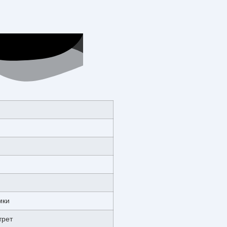
мки
трет