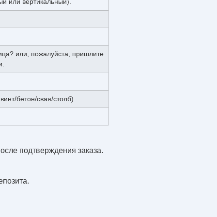
ый или вертикальный).
ица? или, пожалуйста, пришлите
и.
инт/бетон/свая/столб)
после подтверждения заказа.
епозита.