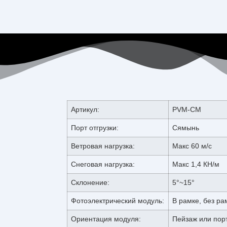
Артикул:
PVM-CM
Порт отгрузки:
Сямынь
Ветровая нагрузка:
Макс 60 м/с
Снеговая нагрузка:
Макс 1,4 КН/м
Склонение:
5°~15°
Фотоэлектрический модуль:
В рамке, без ра
Ориентация модуля:
Пейзаж или пор