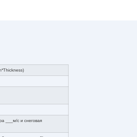
h*Thickness)
ра ___м/с и снеговая