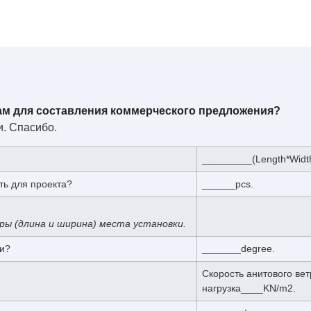
ам для составления коммерческого предложения?
и. Спасибо.
_________(Length*Widt
ть для проекта?
______pcs.
ры (длина и ширина) места установки.
ли?
_______degree.
Скорость анитового вет
нагрузка____KN/m2.