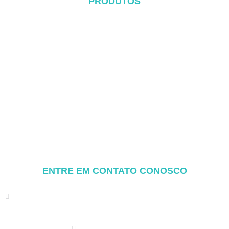
PRODUTOS
Sistema de telhado de metal
Sistema Tile Rool
Sistema de telhado plano
Sistema de montagem no solo
Sistema de montagem de garagem
Balcony Mounting
Componentes de montagem
ENTRE EM CONTATO CONOSCO
Address: NO.2 XIYANYILI XINDIAN TOWN XIANG'AN
DISTRICT XIAMEN, CHINA
(+86) 178 5013 2473