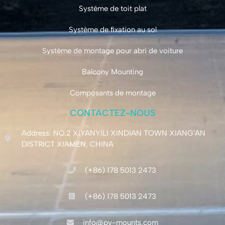
Système de toit plat
Système de fixation au sol
Système de montage pour abri de voiture
Balcony Mounting
Composants de montage
CONTACTEZ-NOUS
Address: NO.2 XIYANYILI XINDIAN TOWN XIANG'AN
DISTRICT XIAMEN, CHINA
(+86) 178 5013 2473
(+86) 178 5013 2473
info@pv-mounts.com