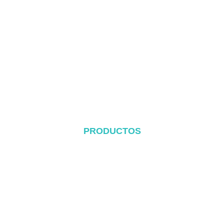
Inicio
Acerca de
Productos
Blog
Póngase en contacto con
PRODUCTOS
Sistema de cubierta metálica
Sistema Tile Rool
Sistema de cubierta plana
Sistema de montaje en el suelo