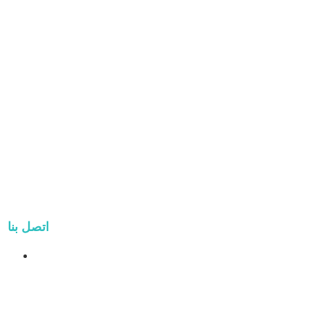
اتصل بنا
العنوان: TAIHE HONGMEN
XINDIAN TOWN XIANG'AN
DISTRICT XIAMEN, CHINA