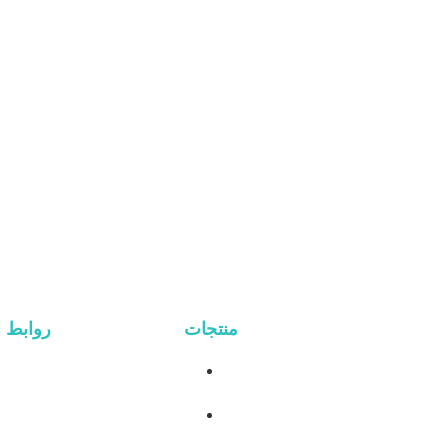
منتجات
روابط ا
نظام السقف المعدني
بيت
نظام سقف القرميد
عن