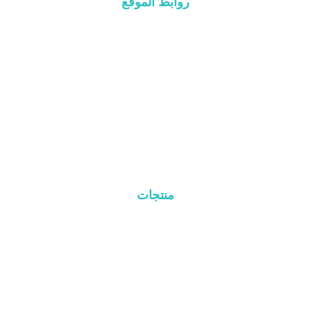
روابط الموقع
بيت
عن
منتجات
مدونة
اتصال
منتجات
نظام السقف المعدني
نظام سقف القرميد
نظام السقف المسطح
نظام تركيب الأرض