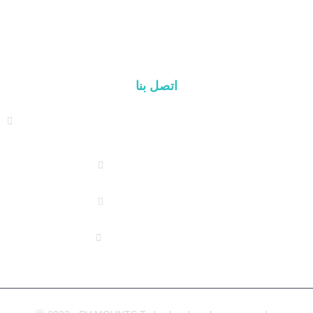
نظام تركيب المرآب
مكونات التركيب
اتصل بنا
العنوان: TAIHE HONGMEN XINDIAN TOWN XIANG'AN
DISTRICT XIAMEN, CHINA
(+86) 178 5013 2473
(+86) 178 5013 2473
info@pv-mounts.com