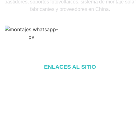
bastidores, soportes fotovoltaicos, sistema de montaje solar
fabricantes y proveedores en China.
ENLACES AL SITIO
Inicio
Acerca de
Productos
Blog
Póngase en contacto con