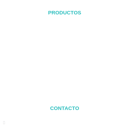
PRODUCTOS
Sistema de cubierta metálica
Sistema Tile Rool
Sistema de cubierta plana
Sistema de montaje en el suelo
Sistema de montaje para cocheras
Balcony Mounting
Componentes de montaje
CONTACTO
Address: NO.2 XIYANYILI XINDIAN TOWN XIANG'AN
DISTRICT XIAMEN, CHINA