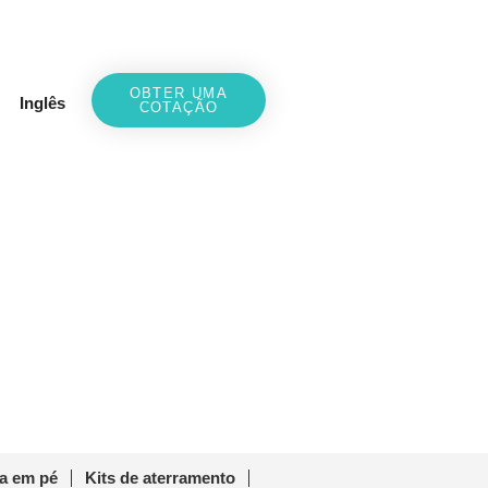
OBTER UMA
Inglês
COTAÇÃO
elha asfáltica
ltica
a em pé
Kits de aterramento