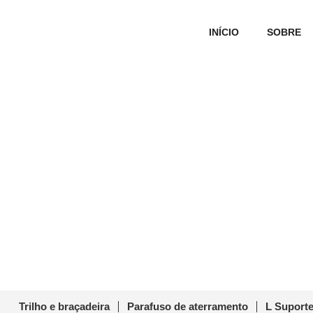
INÍCIO
SOBRE
Pés em L do painel solar P
Início
/
Pending Accessories
/ S
Trilho e braçadeira
Parafuso de aterramento
L Suporte