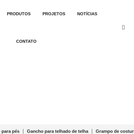
PRODUTOS
PROJETOS
NOTÍCIAS
CONTATO
VM-L-04 com revestimento de t
olar Panel L-Feet PVM-L-04 com revestimento de telha asfá
 para pés
Gancho para telhado de telha
Grampo de costur