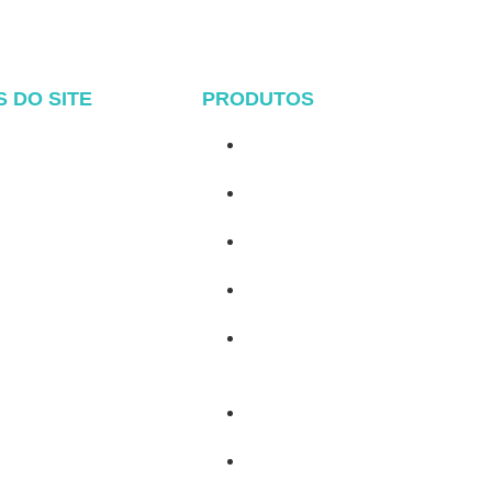
S DO SITE
PRODUTOS
nício
Sistema de telhado de metal
Sobre
Sistema Tile Rool
Produtos
Sistema de telhado plano
Blog
Sistema de montagem no solo
Contato
Sistema de montagem de
garagem
Balcony Mounting
Componentes de montagem