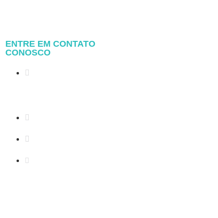
ENTRE EM CONTATO
CONOSCO
Address: NO.2 XIYANYILI
XINDIAN TOWN XIANG'AN
DISTRICT XIAMEN, CHINA
(+86) 178 5013 2473
(+86) 178 5013 2473
info@pv-mounts.com