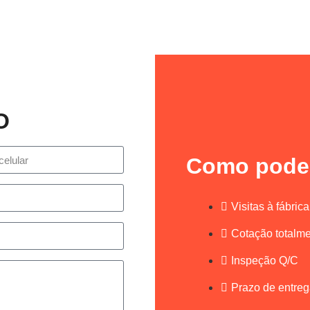
O
Como pode
Visitas à fábrica
Cotação totalm
Inspeção Q/C
Prazo de entreg