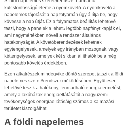
A földi napelemes szerelőrendszer harmadik
kulcsfontosságú eleme a nyomkövető. A nyomkövető a
napelemek tájolását a nap folyamán úgy állítja be, hogy
kövesse a nap útját. Ez a folyamatos beállítás lehetővé
teszi, hogy a panelek a lehető legtöbb napfényt kapják el,
ami nagymértékben növeli a rendszer általános
hatékonyságát. A követőberendezések lehetnek
egytengelyesek, amelyek egy irányban mozognak, vagy
kéttengelyesek, amelyek két síkban állíthatók be a még
pontosabb követés érdekében.
Ezen alkatrészek mindegyike döntő szerepet játszik a földi
napelemes szerelőrendszer működésében. Együttesen
lehetővé teszik a hatékony, fenntartható energiatermelést,
amely a lakóházak energiaellátásától a nagyüzemi
tevékenységek energiaellátásáig számos alkalmazási
területet kiszolgálhat.
A földi napelemes