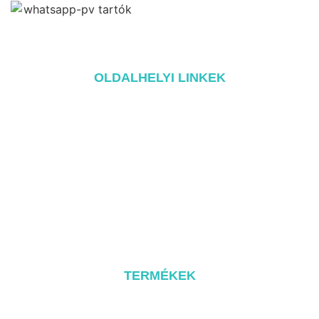
OLDALHELYI LINKEK
Home
A oldalról
Termékek
Blog
Kapcsolat
TERMÉKEK
Fém tető rendszer