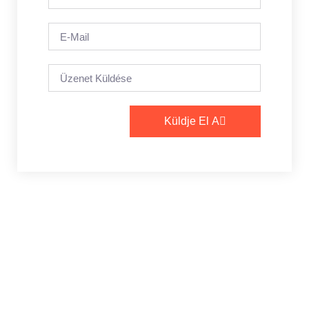
Küldje El A