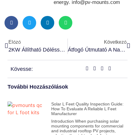
energy. info@pv-mounts.com
Előző
Következő
2KW Állítható Dőlésszögű Szerelőrendszer Örményországban
Átfogó Útmutató A Napelemek Telepítéséhez A Tetőn
Kövesse:
További Hozzászólások
Solar L Feet Quality Inspection Guide:
How To Evaluate A Reliable L Feet
Manufacturer
Introduction When purchasing solar
mounting components for commercial
and industrial rooftop PV projects,