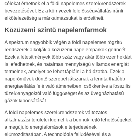
célokat érhetnek el a földi napelemes szerelőrendszerek
bevezetésével. Ez a környezeti felelősségvállalás iránti
elkötelezettség a márkaimázsukat is erősítheti.
Közüzemi szintű napelemfarmok
A spektrum nagyobbik végén a földi napelemes rögzítő
rendszerek alkotják a közüzemi napelemparkok gerincét.
Ezek a létesítmények több száz vagy akár több ezer hektárt
is lefedhetnek, és hatalmas mennyiségű villamos energiát
termelnek, amelyet be lehet táplálni a hálózatba. Ezek a
naperőművek döntő szerepet játszanak a fenntarthatóbb
energiaellátás felé való átmenetben, csökkentve a fosszilis
tüzelőanyagoktól való függőséget és az üvegházhatású
gázok kibocsátását.
A földi napelemes szerelőrendszerek változatos
alkalmazási területei kiemelik a bennük rejlő lehetőségeket
a megújuló energiaforrások elterjedésének
előmozdításában. A technológia fejlődésével és a