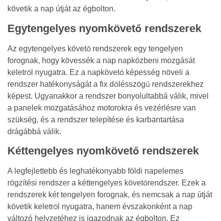
követik a nap útját az égbolton.
Egytengelyes nyomkövető rendszerek
Az egytengelyes követő rendszerek egy tengelyen
forognak, hogy kövessék a nap napközbeni mozgását
keletről nyugatra. Ez a napkövető képesség növeli a
rendszer hatékonyságát a fix dőlésszögű rendszerekhez
képest. Ugyanakkor a rendszer bonyolultabbá válik, mivel
a panelek mozgatásához motorokra és vezérlésre van
szükség, és a rendszer telepítése és karbantartása
drágábbá válik.
Kéttengelyes nyomkövető rendszerek
A legfejlettebb és leghatékonyabb földi napelemes
rögzítési rendszer a kéttengelyes követőrendszer. Ezek a
rendszerek két tengelyen forognak, és nemcsak a nap útját
követik keletről nyugatra, hanem évszakonként a nap
változó helyzetéhez is igazodnak az égbolton. Ez