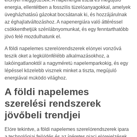
energia, ellentétben a fosszilis tüzelőanyagokkal, amelyek
üvegházhatású gázokat bocsátanak ki, és hozzájárulnak
az éghajlatváltozáshoz. A napenergiára való áttéréssel
csökkenthetjük szénlábnyomunkat, és egy fenntarthatóbb
jövő felé mozdulhatunk el.
A földi napelemes szerelőrendszerek előnyei vonzóvá
teszik őket a legkülönfélébb alkalmazásokhoz, a
lakóingatlanoktól a nagyméretű napelemparkokig, és egy
lépéssel közelebb visznek minket a tiszta, megújuló
energiával működő világhoz.
A földi napelemes
szerelési rendszerek
jövőbeli trendjei
Előre tekintve, a földi napelemes szerelőrendszerek ipara
a technológiai fejlődés és az ígéretes piaci előrejelzések