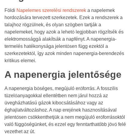
Földi
Napelemes szerelési rendszerek
a napelemek
hordozására tervezett szerkezetek. Ezek a rendszerek a
talajhoz rögzülnek, és olyan szögben tartják a
napelemeket, hogy azok a lehető legjobban rögzítsék és
elektromossággá alakítsák a napfényt. A napenergia-
termelés hatékonysága jelentősen függ ezektől a
szerkezetektől, így azok minden napenergia-berendezés
kritikus elemei.
A napenergia jelentősége
A napenergia bőséges, megújuló erőforrás. A fosszilis
tüzelőanyagokkal ellentétben nem járul hozzá az
üvegházhatású gázok kibocsátásához vagy az
éghajlatváltozáshoz. A nap erejének hasznosításával
jelentősen csökkenthetjük a nem megújuló erőforrásoktól
való függőségünket, és ezzel egy fenntarthatóbb jövő felé
vezethet az út.