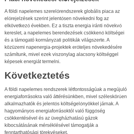
A földi napelemes szerelőrendszerek globális piaca az
előrejelzések szerint jelentősen növekedni fog az
elkövetkező években. Ez a tiszta energia iránti növekvő
kereslet, a napelemes berendezések csökkenő költségei
és a támogató kormányzati politikák világszerte. A
közüzemi napenergia-projektek erőteljes növekedésére
számítunk, mivel ezek viszonylag alacsony költséggel
képesek energiát termelni.
Következtetés
A földi napelemes rendszerek létfontosságúak a megújuló
energiaforrásokra való áttérésünkben, mivel széleskörűen
alkalmazhatók és jelentős költségelőnyökkel járnak. A
hagyományos energiaforrásoktól való függőség
csökkentésével és az üvegházhatású gázok
kibocsátásának mérséklésével támogatják a
fenntarthatósági törekvéseket.