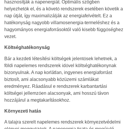
hasznosítják a napenergiát. Optimális szögben
helyezhetők el, és a követő rendszerek esetében követik a
nap útját, így maximalizálják az energiafelvételt. Ez a
hatékonyság nagyobb villamosenergia-termeléshez és a
hagyományos energiaforrásoktól való kisebb függőséghez
vezet.
Költséghatékonyság
Bár a kezdeti létesítési költségek jelentősek lehetnek, a
földi napelemes rendszerek idővel költséghatékonynak
bizonyulnak. A nap korlátlan, ingyenes energiaforrást
biztosít, ami alacsonyabb közüzemi számlákat
eredményez. Ráadásul e rendszerek karbantartási
költségei jellemzően alacsonyak, ami hosszú távon
hozzájárul a megtakarításokhoz.
Környezeti hatás
A talajra szerelt napelemes rendszerek környezetvédelmi
előnyei meggyőzőek. A napenergia tiszta és megújuló