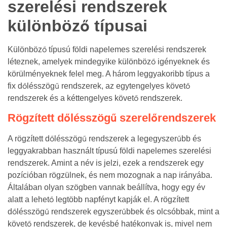
szerelési rendszerek
különböző típusai
Különböző típusú földi napelemes szerelési rendszerek
léteznek, amelyek mindegyike különböző igényeknek és
körülményeknek felel meg. A három leggyakoribb típus a
fix dőlésszögű rendszerek, az egytengelyes követő
rendszerek és a kéttengelyes követő rendszerek.
Rögzített dőlésszögű szerelőrendszerek
A rögzített dőlésszögű rendszerek a legegyszerűbb és
leggyakrabban használt típusú földi napelemes szerelési
rendszerek. Amint a név is jelzi, ezek a rendszerek egy
pozícióban rögzülnek, és nem mozognak a nap irányába.
Általában olyan szögben vannak beállítva, hogy egy év
alatt a lehető legtöbb napfényt kapják el. A rögzített
dőlésszögű rendszerek egyszerűbbek és olcsóbbak, mint a
követő rendszerek, de kevésbé hatékonyak is, mivel nem