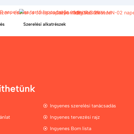
lés
Szerelési alkatrészek
íthetünk
Ingyenes szerelési tanácsadás
ánlat
Ingyenes tervezési rajz
Ingyenes Bom lista