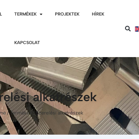
L
TERMÉKEK
PROJEKTEK
HÍREK
KAPCSOLAT
relési alkatrészek
me
/
Termékek
/ Szerelési alkatrészek