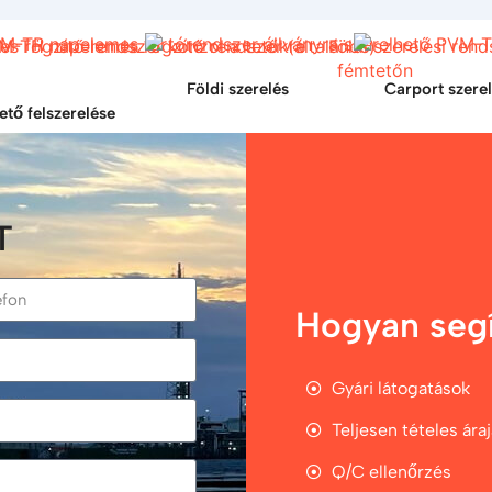
Földi szerelés
Carport szere
ető felszerelése
T
Hogyan seg
Gyári látogatások
Teljesen tételes áraj
Q/C ellenőrzés