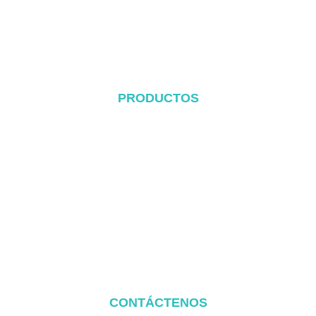
Blog
Kapcsolat
PRODUCTOS
Sistema de techo de metal
Sistema de techo de tejas
Sistema de techo plano
Sistema de montaje en tierra
Sistema de montaje en cochera
Összetevők a szereléshez
CONTÁCTENOS