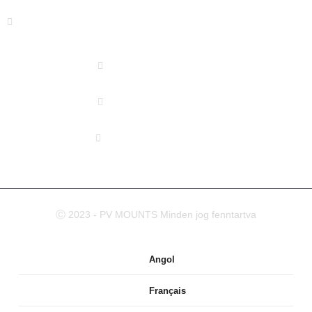
Dirección: TAIHE HONGMEN XINDIAN TOWN XIANG'AN
DISTRICT XIAMEN, CHINA
(+86) 178 5013 2473
(+86) 178 5013 2473
info@pv-mounts.com
Ⓒ 2023 - PV MOUNTS Minden jog fenntartva
Angol
Français