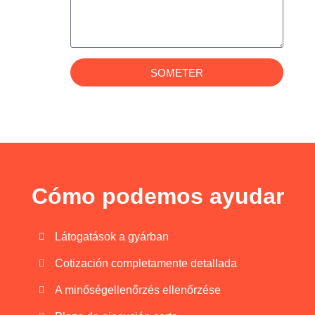
SOMETER
Cómo podemos ayudar
Látogatások a gyárban
Cotización completamente detallada
A minőségellenőrzés ellenőrzése