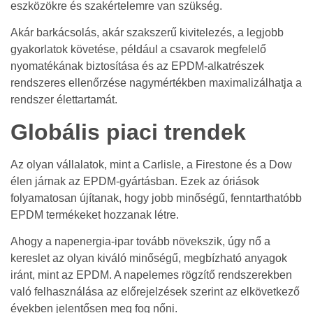
eszközökre és szakértelemre van szükség.
Akár barkácsolás, akár szakszerű kivitelezés, a legjobb
gyakorlatok követése, például a csavarok megfelelő
nyomatékának biztosítása és az EPDM-alkatrészek
rendszeres ellenőrzése nagymértékben maximalizálhatja a
rendszer élettartamát.
Globális piaci trendek
Az olyan vállalatok, mint a Carlisle, a Firestone és a Dow
élen járnak az EPDM-gyártásban. Ezek az óriások
folyamatosan újítanak, hogy jobb minőségű, fenntarthatóbb
EPDM termékeket hozzanak létre.
Ahogy a napenergia-ipar tovább növekszik, úgy nő a
kereslet az olyan kiváló minőségű, megbízható anyagok
iránt, mint az EPDM. A napelemes rögzítő rendszerekben
való felhasználása az előrejelzések szerint az elkövetkező
években jelentősen meg fog nőni.