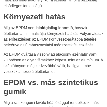
hasznos lehet lakóhelyi környezetben, ahol a biztonság
elsődleges fontosságú.
Környezeti hatás
Míg az EPDM nem
biológiailag lebomló
, hosszú
élettartama minimalizálja környezeti hatását. Folyamatosak
az erőfeszítések az EPDM környezetbarátabbá tételére,
beleértve az újrahasznosítási módszerek fejlesztését.
Az EPDM gyártása viszonylag alacsony
szénlábnyom
,
különösen az olyan fémekhez képest, mint az alumínium. A
szénlábnyom még kedvezőbbé válik, ha figyelembe
vesszük a hosszú élettartamot.
EPDM vs. más szintetikus
gumik
Míg a szilikongumi kiváló hőállósággal rendelkezik, más