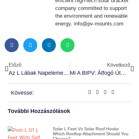
efficient high-tech solar bracket
company committed to support
the environment and renewable
energy. info@pv-mounts.com
Előző
Következő
Az L Lábak Napelemes Rögzítő Rendszerek Teljes Potenciáljának Felszabadítása
Mi A BIPV: Átfogó Útmutató
Kövesse:
További Hozzászólások
Solar L Feet Vs Solar Roof Hooks:
Which Rooftop Attachment Should You
Choose?