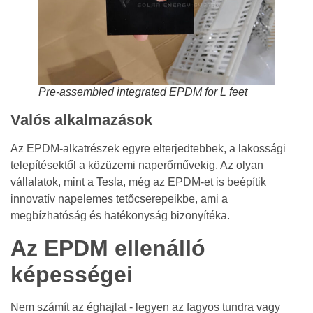
Pre-assembled integrated EPDM for L feet
Valós alkalmazások
Az EPDM-alkatrészek egyre elterjedtebbek, a lakossági
telepítésektől a közüzemi naperőművekig. Az olyan
vállalatok, mint a Tesla, még az EPDM-et is beépítik
innovatív napelemes tetőcserepeikbe, ami a
megbízhatóság és hatékonyság bizonyítéka.
Az EPDM ellenálló
képességei
Nem számít az éghajlat - legyen az fagyos tundra vagy