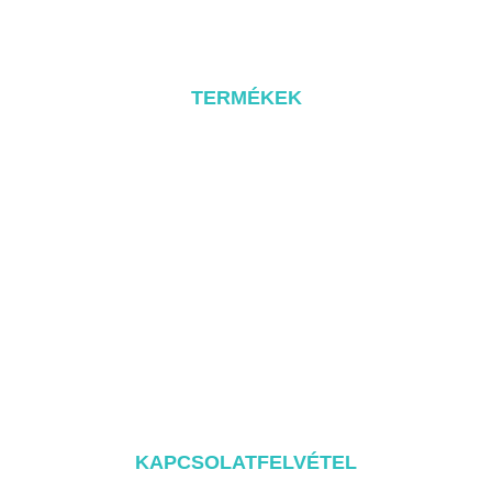
Kapcsolat
TERMÉKEK
Fém tető rendszer
Tile Rool rendszer
Lapos tető rendszer
Földi szerelési rendszer
Carport rögzítő rendszer
Balcony Mounting
Szerelési alkatrészek
KAPCSOLATFELVÉTEL