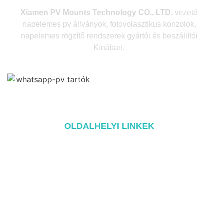
Xiamen PV Mounts Technology CO., LTD.
vezető
napelemes pv állványok, fotovolasztikus konzolok,
napelemes rögzítő rendszerek gyártói és beszállítói
Kínában.
OLDALHELYI LINKEK
Home
A oldalról
Termékek
Blog