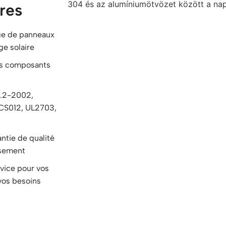
res
ge de panneaux
e solaire
les composants
0.2-2002,
MCS012, UL2703,
ntie de qualité
ssement
rvice pour vos
vos besoins