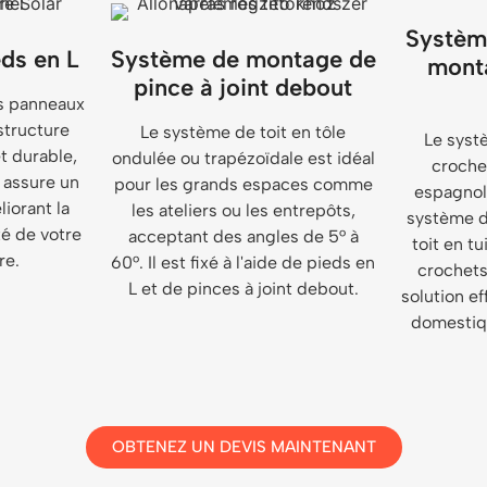
Systèm
ds en L
Système de montage de
monta
pince à joint debout
s panneaux
structure
Le système de toit en tôle
Le syst
et durable,
ondulée ou trapézoïdale est idéal
crochet
 assure un
pour les grands espaces comme
espagnole
iorant la
les ateliers ou les entrepôts,
système d
té de votre
acceptant des angles de 5° à
toit en tu
re.
60°. Il est fixé à l'aide de pieds en
crochets 
L et de pinces à joint debout.
solution ef
domestiq
OBTENEZ UN DEVIS MAINTENANT