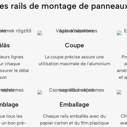
des rails de montage de panneaux
álás
Coupe
ieurs lignes
La coupe précise assure une
Pr
our chaque
utilisation maximale de l'aluminium
a
surer le délai
améli
ison
et a
mblage
Emballage
ue tous les
Chaque rails emballés avec du
Ch
 un bon pré-
papier carton et du film plastique
ave