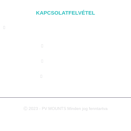
Szerelési alkatrészek
KAPCSOLATFELVÉTEL
Address: NO.2 XIYANYILI XINDIAN TOWN XIANG'AN
DISTRICT XIAMEN, CHINA
(+86) 178 5013 2473
(+86) 178 5013 2473
info@pv-mounts.com
Ⓒ 2023 - PV MOUNTS Minden jog fenntartva