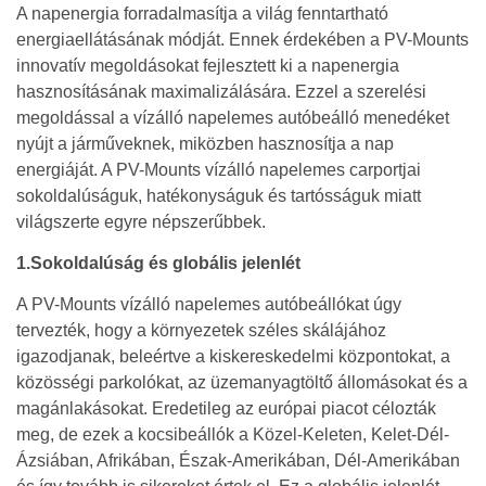
A napenergia forradalmasítja a világ fenntartható
energiaellátásának módját. Ennek érdekében a PV-Mounts
innovatív megoldásokat fejlesztett ki a napenergia
hasznosításának maximalizálására. Ezzel a szerelési
megoldással a vízálló napelemes autóbeálló menedéket
nyújt a járműveknek, miközben hasznosítja a nap
energiáját. A PV-Mounts vízálló napelemes carportjai
sokoldalúságuk, hatékonyságuk és tartósságuk miatt
világszerte egyre népszerűbbek.
1.Sokoldalúság és globális jelenlét
A PV-Mounts vízálló napelemes autóbeállókat úgy
tervezték, hogy a környezetek széles skálájához
igazodjanak, beleértve a kiskereskedelmi központokat, a
közösségi parkolókat, az üzemanyagtöltő állomásokat és a
magánlakásokat. Eredetileg az európai piacot célozták
meg, de ezek a kocsibeállók a Közel-Keleten, Kelet-Dél-
Ázsiában, Afrikában, Észak-Amerikában, Dél-Amerikában