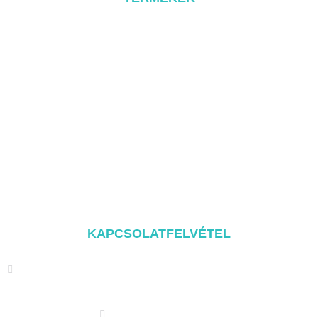
Fém tető rendszer
Tile Rool rendszer
Lapos tető rendszer
Földi szerelési rendszer
Carport rögzítő rendszer
Balcony Mounting
Szerelési alkatrészek
KAPCSOLATFELVÉTEL
Address: NO.2 XIYANYILI XINDIAN TOWN XIANG'AN
DISTRICT XIAMEN, CHINA
(+86) 178 5013 2473