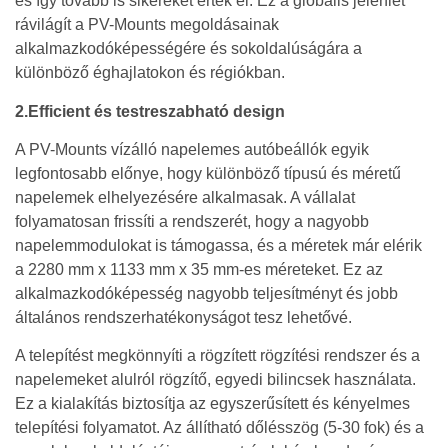
és így tovább is sikereket értek el. Ez a globális jelenlét
rávilágít a PV-Mounts megoldásainak
alkalmazkodóképességére és sokoldalúságára a
különböző éghajlatokon és régiókban.
2.Efficient és testreszabható design
A PV-Mounts vízálló napelemes autóbeállók egyik
legfontosabb előnye, hogy különböző típusú és méretű
napelemek elhelyezésére alkalmasak. A vállalat
folyamatosan frissíti a rendszerét, hogy a nagyobb
napelemmodulokat is támogassa, és a méretek már elérik
a 2280 mm x 1133 mm x 35 mm-es méreteket. Ez az
alkalmazkodóképesség nagyobb teljesítményt és jobb
általános rendszerhatékonyságot tesz lehetővé.
A telepítést megkönnyíti a rögzített rögzítési rendszer és a
napelemeket alulról rögzítő, egyedi bilincsek használata.
Ez a kialakítás biztosítja az egyszerűsített és kényelmes
telepítési folyamatot. Az állítható dőlésszög (5-30 fok) és a