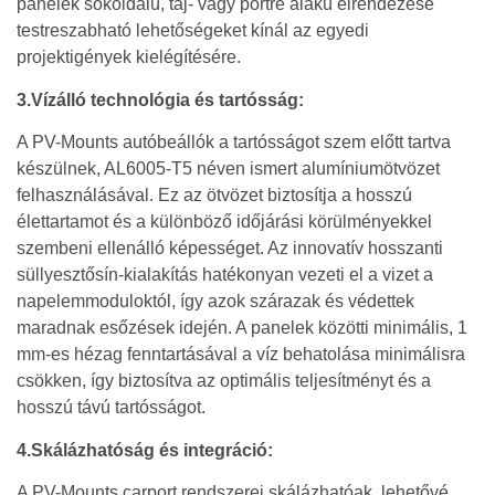
panelek sokoldalú, táj- vagy portré alakú elrendezése
testreszabható lehetőségeket kínál az egyedi
projektigények kielégítésére.
3.Vízálló technológia és tartósság:
A PV-Mounts autóbeállók a tartósságot szem előtt tartva
készülnek, AL6005-T5 néven ismert alumíniumötvözet
felhasználásával. Ez az ötvözet biztosítja a hosszú
élettartamot és a különböző időjárási körülményekkel
szembeni ellenálló képességet. Az innovatív hosszanti
süllyesztősín-kialakítás hatékonyan vezeti el a vizet a
napelemmoduloktól, így azok szárazak és védettek
maradnak esőzések idején. A panelek közötti minimális, 1
mm-es hézag fenntartásával a víz behatolása minimálisra
csökken, így biztosítva az optimális teljesítményt és a
hosszú távú tartósságot.
4.Skálázhatóság és integráció:
A PV-Mounts carport rendszerei skálázhatóak, lehetővé