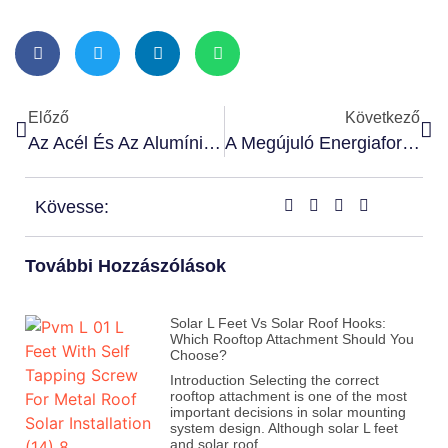
Előző
Következő
Az Acél És Az Alumínium Szerkezet Összehasonlítása A Napelemes Pv Szereléshez
A Megújuló Energiaforrások Előrejelzése 2027-Ig
Kövesse:
További Hozzászólások
Solar L Feet Vs Solar Roof Hooks:
Which Rooftop Attachment Should You
Choose?
Introduction Selecting the correct
rooftop attachment is one of the most
important decisions in solar mounting
system design. Although solar L feet
and solar roof