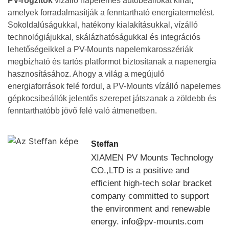
PV-rögzítők
vízálló napelemes autóbeállókat kínál,
amelyek forradalmasítják a fenntartható energiatermelést.
Sokoldalúságukkal, hatékony kialakításukkal, vízálló
technológiájukkal, skálázhatóságukkal és integrációs
lehetőségeikkel a PV-Mounts napelemkarosszériák
megbízható és tartós platformot biztosítanak a napenergia
hasznosításához. Ahogy a világ a megújuló
energiaforrások felé fordul, a PV-Mounts vízálló napelemes
gépkocsibeállók jelentős szerepet játszanak a zöldebb és
fenntarthatóbb jövő felé való átmenetben.
Steffan
XIAMEN PV Mounts Technology
CO.,LTD is a positive and
efficient high-tech solar bracket
company committed to support
the environment and renewable
energy. info@pv-mounts.com