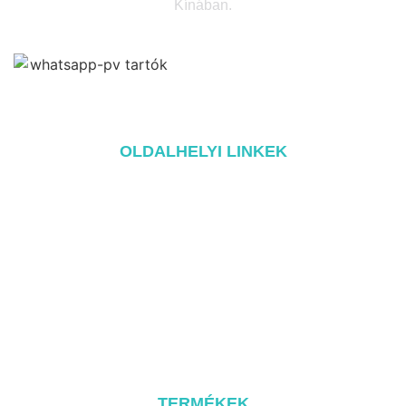
Kínában.
OLDALHELYI LINKEK
Home
A oldalról
Termékek
Blog
Kapcsolat
TERMÉKEK