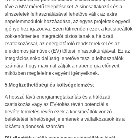
téve a MW méretű telepítéseket. A síncsatlakozók és a
sínszeletek felhasználásával lehetővé válik az extra
napelemmodulok hozzáadása, az egyes projektek egyedi
igényeihez igazodva. Ezen túlmenően ezek a kocsibeállók
zökkenőmentes integrációt biztosítanak a hálózati
csatlakozással, az energiatároló rendszerekkel és az
elektromos járművek (EV) töltési infrastruktúrájával. Ez az
integrációs sokoldalúság lehetővé teszi a felhasználók
számára, hogy maximalizálják a napenergia előnyeit,
miközben megfelelnek egyéni igényeiknek.
5.Megfizethetőségi és költségelemzés:
A hosszú távú energiamegtakarítás és a hálózati
csatlakozás vagy az EV-töltés révén potenciális
bevételtermelés révén ezek a kocsibeállók vonzó
befektetési lehetőséget jelentenek a vállalkozások és a
lakástulajdonosok számára.