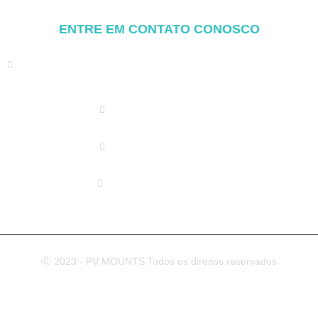
Componentes de montagem
ENTRE EM CONTATO CONOSCO
Address: NO.2 XIYANYILI XINDIAN TOWN XIANG'AN
DISTRICT XIAMEN, CHINA
(+86) 178 5013 2473
(+86) 178 5013 2473
info@pv-mounts.com
Ⓒ 2023 - PV MOUNTS Todos os direitos reservados