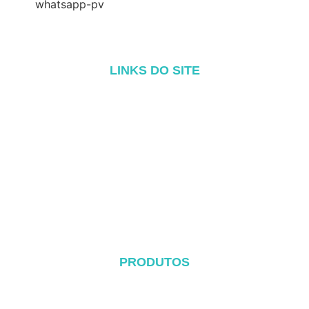
LINKS DO SITE
Início
Sobre
Produtos
Blog
Contato
PRODUTOS
Sistema de telhado de metal