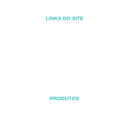
LINKS DO SITE
Início
Sobre
Produtos
Blog
Contato
PRODUTOS
Sistema de telhado de metal
Sistema Tile Rool