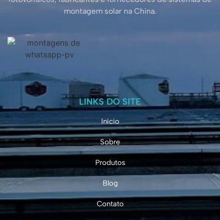
montagem solar na China.
LINKS DO SITE
Início
Sobre
Produtos
Blog
Contato