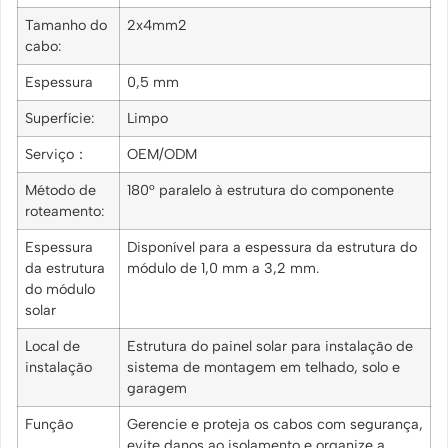
Tamanho do
2x4mm2
cabo:
Espessura
0,5 mm
Superfície:
Limpo
Serviço：
OEM/ODM
Método de
180° paralelo à estrutura do componente
roteamento:
Espessura
Disponível para a espessura da estrutura do
da estrutura
módulo de 1,0 mm a 3,2 mm.
do módulo
solar
Local de
Estrutura do painel solar para instalação de
instalação
sistema de montagem em telhado, solo e
garagem
Função
Gerencie e proteja os cabos com segurança,
evite danos ao isolamento e organize a