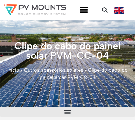
Clipe do cabo do painel
solar PVM-CC-04
Início
/
Outros acessórios solares
/ Clipe do cabo do
painel solar PVM-CC-04