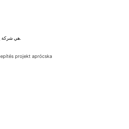
XIAMEN PV Mounts Technology CO. ، LTD هي شركة إيجابية وفعالة في مجال الطاقة الشمسية عالية التقنية ملتزمة بدعم البيئة والطاقة المتجددة.