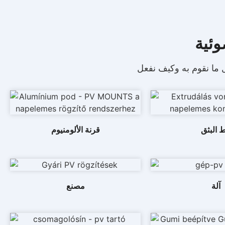
وئية
 البثق
قرنة الألومنيوم
آلة
مصنع