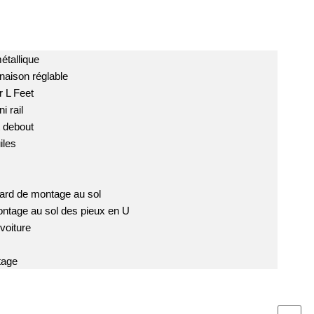
étallique
naison réglable
 L Feet
 rail
t debout
iles
ard de montage au sol
tage au sol des pieux en U
voiture
tage