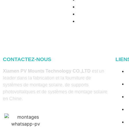
CONTACTEZ-NOUS
LIEN
Xiamen PV Mounts Technology CO.,LTD
est un
leader dans la fabrication et la fourniture de
systèmes de montage solaire, de supports
photovoltaïques et de systèmes de montage solaire
en Chine.