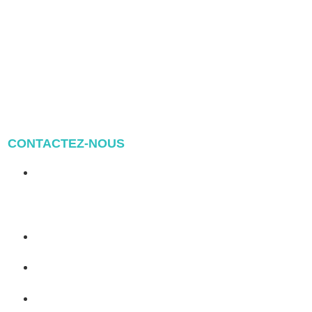
CONTACTEZ-NOUS
Address: NO.2 XIYANYILI
XINDIAN TOWN XIANG'AN
DISTRICT XIAMEN, CHINA
(+86) 178 5013 2473
(+86) 178 5013 2473
info@pv-mounts.com