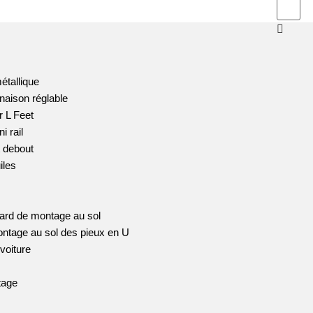
étallique
naison réglable
 L Feet
 rail
t debout
iles
ard de montage au sol
tage au sol des pieux en U
voiture
tage