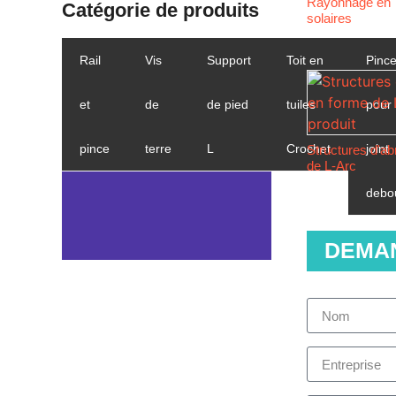
Rayonnage en Y
Catégorie de produits
solaires
Rail
Vis
Support
Toit en
Pinc
et
de
de pied
tuiles
pour
pince
terre
L
Crochet
joint
Structures d'ab
de L-Arc
debo
DEMA