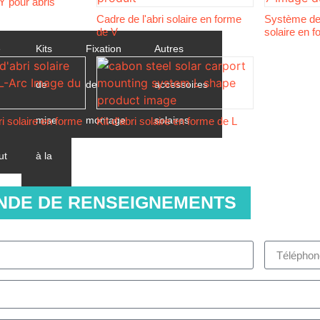
 pour abris
Cadre de l'abri solaire en forme
Système de 
de V
solaire en 
e
Kits
Fixation
Autres
de
de
accessoires
mise
montage
solaires
ri solaire en forme
Kit d'abri solaire en forme de L
ut
à la
terre
NDE DE RENSEIGNEMENTS