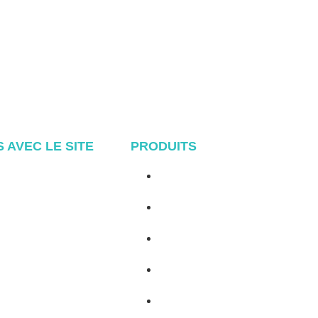
S AVEC LE SITE
PRODUITS
Accueil
Système de toiture métallique
A propos de
Système Tile Rool
Produits
Système de toit plat
Blog
Système de fixation au sol
Contact
Système de montage pour abri
de voiture