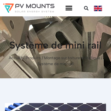
Système de mini rail
Accueil
/
Produits
/
Montage sur toiture métallique
/
Système de mini rail