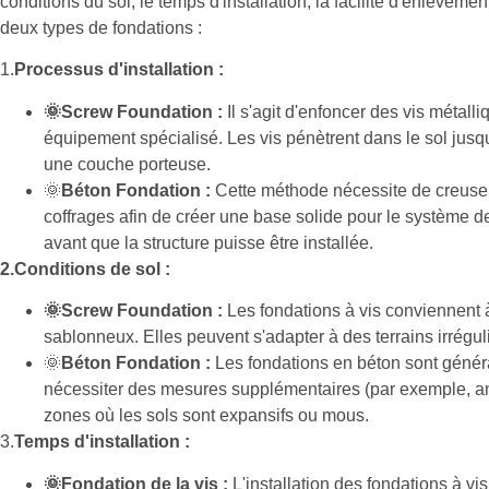
conditions du sol, le temps d'installation, la facilité d'enlèvemen
deux types de fondations :
1.
Processus d'installation :
🌞Screw Foundation :
Il s'agit d'enfoncer des vis métall
équipement spécialisé. Les vis pénètrent dans le sol jusq
une couche porteuse.
🌞
Béton Fondation :
Cette méthode nécessite de creuser 
coffrages afin de créer une base solide pour le système 
avant que la structure puisse être installée.
2.Conditions de sol :
🌞Screw Foundation :
Les fondations à vis conviennent à
sablonneux. Elles peuvent s'adapter à des terrains irréguli
🌞
Béton Fondation :
Les fondations en béton sont génér
nécessiter des mesures supplémentaires (par exemple, an
zones où les sols sont expansifs ou mous.
3.
Temps d'installation :
🌞
Fondation de la vis :
L'installation des fondations à v