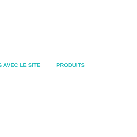
S AVEC LE SITE
PRODUITS
l
Système de toiture métallique
os de
Système Tile Rool
ts
Système de toit plat
Système de fixation au sol
t
Système de montage pour abri de
voiture