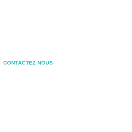
CONTACTEZ-NOUS
Address: NO.2 XIYANYILI XINDIAN
TOWN XIANG'AN DISTRICT
XIAMEN, CHINA
(+86) 178 5013 2473
(+86) 178 5013 2473
info@pv-mounts.com