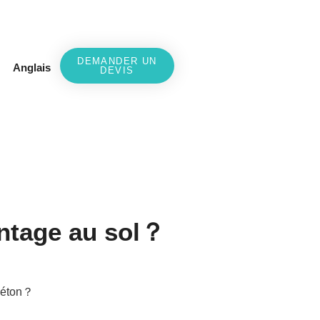
DEMANDER UN
Anglais
DEVIS
ontage au sol？
 béton？