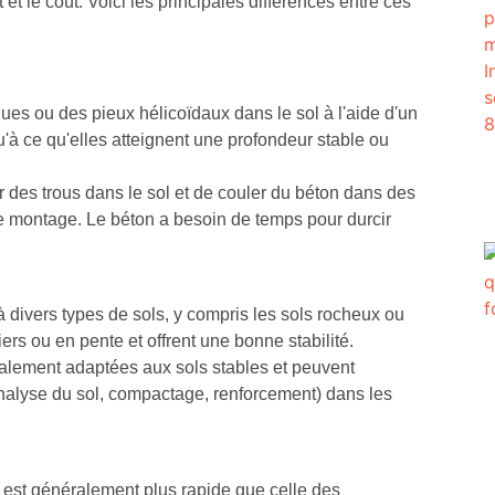
t et le coût. Voici les principales différences entre ces
iques ou des pieux hélicoïdaux dans le sol à l'aide d'un
u'à ce qu'elles atteignent une profondeur stable ou
des trous dans le sol et de couler du béton dans des
de montage. Le béton a besoin de temps pour durcir
 divers types de sols, y compris les sols rocheux ou
ers ou en pente et offrent une bonne stabilité.
alement adaptées aux sols stables et peuvent
alyse du sol, compactage, renforcement) dans les
is est généralement plus rapide que celle des