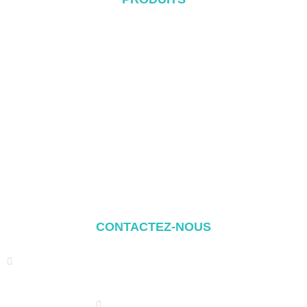
Système de toiture métallique
Système Tile Rool
Système de toit plat
Système de fixation au sol
Système de montage pour abri de voiture
Balcony Mounting
Composants de montage
CONTACTEZ-NOUS
Address: NO.2 XIYANYILI XINDIAN TOWN XIANG'AN
DISTRICT XIAMEN, CHINA
(+86) 178 5013 2473