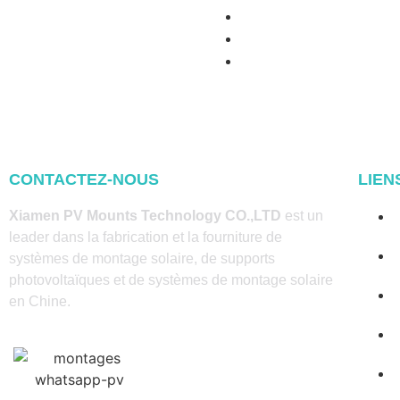
CONTACTEZ-NOUS
LIEN
Xiamen PV Mounts Technology CO.,LTD
est un
leader dans la fabrication et la fourniture de
systèmes de montage solaire, de supports
photovoltaïques et de systèmes de montage solaire
en Chine.