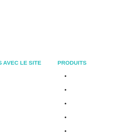
S AVEC LE SITE
PRODUITS
Accueil
Système de toiture métallique
A propos de
Système Tile Rool
Produits
Système de toit plat
Blog
Système de fixation au sol
Contact
Système de montage pour abri
de voiture