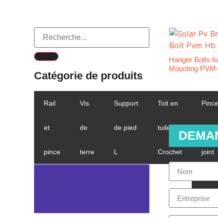
Hanger Bolts fo
Mounting PVM
Catégorie de produits
Rail
Vis
Support
Toit en
Pinc
et
de
de pied
tuiles
pour
DEMA
pince
terre
L
Crochet
joint
debo