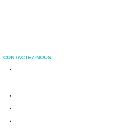
CONTACTEZ-NOUS
Address: NO.2 XIYANYILI
XINDIAN TOWN XIANG'AN
DISTRICT XIAMEN, CHINA
(+86) 178 5013 2473
(+86) 178 5013 2473
info@pv-mounts.com