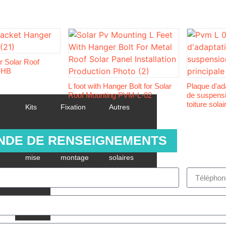
r Solar Roof
-HB
L foot with Hanger Bolt for Solar
Plaque d'ad
Roof Mounting PVM-L-02
de suspens
toiture sol
e
Kits
Fixation
Autres
de
de
accessoires
NDE DE RENSEIGNEMENTS
mise
montage
solaires
ut
à la
terre