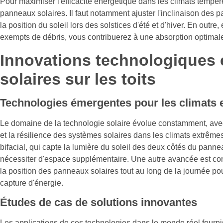
Pour maximiser l'efficacité énergétique dans les climats tempérés
panneaux solaires. Il faut notamment ajuster l'inclinaison des 
la position du soleil lors des solstices d'été et d'hiver. En outr
exempts de débris, vous contribuerez à une absorption optimale 
Innovations technologiques 
solaires sur les toits
Technologies émergentes pour les climats
Le domaine de la technologie solaire évolue constamment, avec 
et la résilience des systèmes solaires dans les climats extrême
bifacial, qui capte la lumière du soleil des deux côtés du pann
nécessiter d'espace supplémentaire. Une autre avancée est cons
la position des panneaux solaires tout au long de la journée pour
capture d'énergie.
Études de cas de solutions innovantes
Les applications de ces technologies dans le monde réel fournis