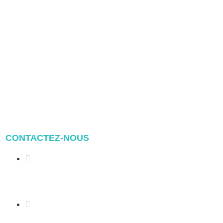
CONTACTEZ-NOUS
Address: NO.2 XIYANYILI
XINDIAN TOWN XIANG'AN
DISTRICT XIAMEN, CHINA
(+86) 178 5013 2473