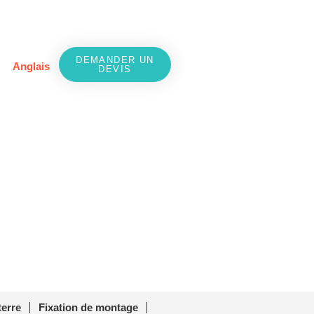
DEMANDER UN
Anglais
DEVIS
M-EP-07
P-07
terre
Fixation de montage