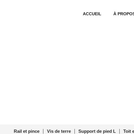
ACCUEIL
À PROPO
Plaque de mise à la
Accueil
/
Kits de mise à la terr
Rail et pince
Vis de terre
Support de pied L
Toit 