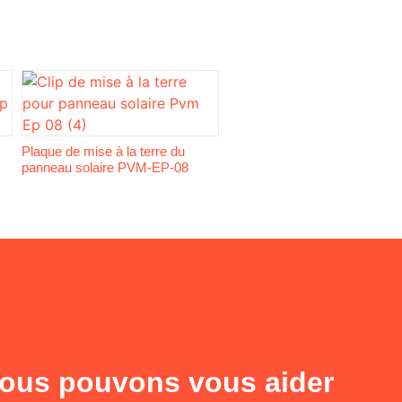
Plaque de mise à la terre du
panneau solaire PVM-EP-08
us pouvons vous aider