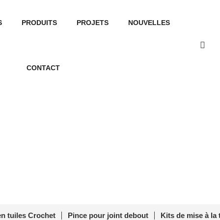
S
PRODUITS
PROJETS
NOUVELLES
CONTACT
 terre du panneau solaire PV
e
/ Plaque de mise à la terre des panneaux solaires PVM-E
en tuiles Crochet
Pince pour joint debout
Kits de mise à la 