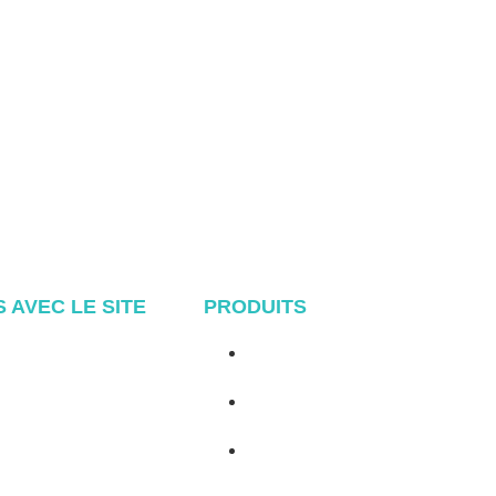
S AVEC LE SITE
PRODUITS
Accueil
Système de toiture métallique
A propos de
Système Tile Rool
Produits
Système de toit plat