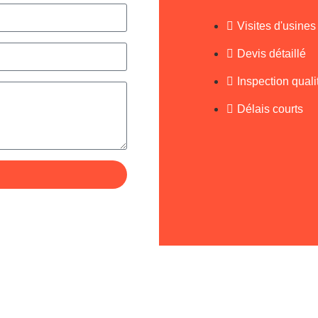
Visites d'usines
Devis détaillé
Inspection quali
Délais courts