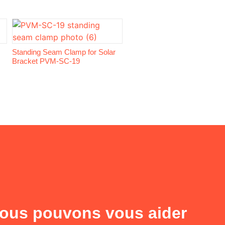
Standing Seam Clamp for Solar
Bracket PVM-SC-19
us pouvons vous aider