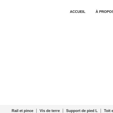
ACCUEIL
À PROPO
Standing Seam Cl
Accueil
/
Pince pour joint 
Rail et pince
Vis de terre
Support de pied L
Toit 