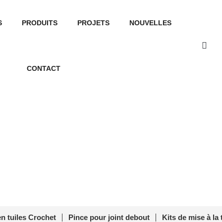
S
PRODUITS
PROJETS
NOUVELLES
CONTACT
amp for Solar Bracket PVM-
debout
/ Standing Seam Clamp for Solar Bracket PVM-SC-1
en tuiles Crochet
Pince pour joint debout
Kits de mise à la 