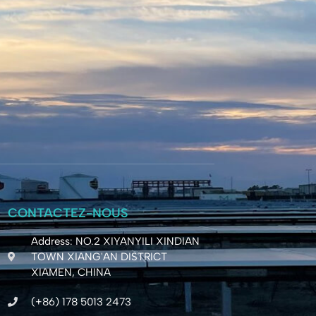
CONTACTEZ-NOUS
Address: NO.2 XIYANYILI XINDIAN
TOWN XIANG'AN DISTRICT
XIAMEN, CHINA
(+86) 178 5013 2473