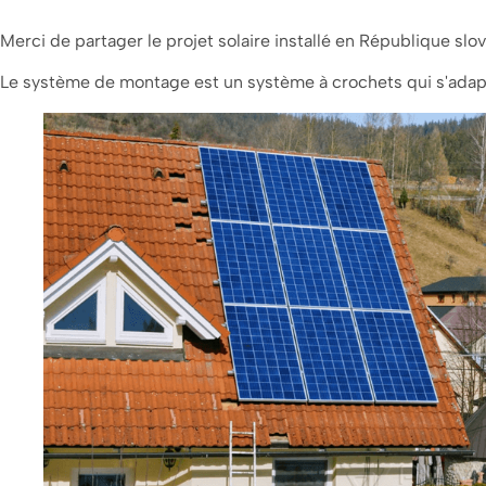
Merci de partager le projet solaire installé en République slo
Le système de montage est un système à crochets qui s'adapte