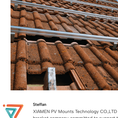
Steffan
XIAMEN PV Mounts Technology CO.,LTD is 
bracket company committed to support 