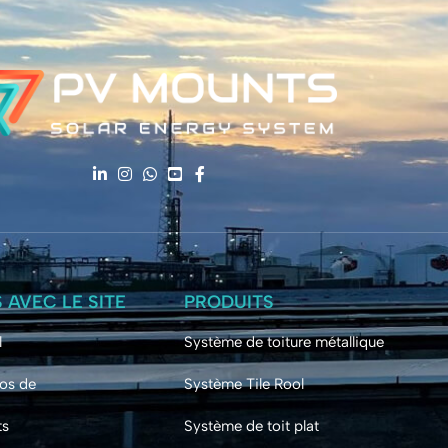
S AVEC LE SITE
PRODUITS
l
Système de toiture métallique
os de
Système Tile Rool
ts
Système de toit plat