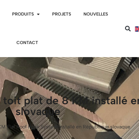
PRODUITS
PROJETS
NOUVELLES
CONTACT
toit plat de 8 KM installé 
slovaque
KM Flat Roof Hook System installé en République slovaque