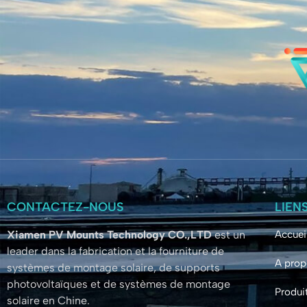
CONTACTEZ-NOUS
LIEN
Xiamen PV Mounts Technology CO.,LTD
est un
Accuei
leader dans la fabrication et la fourniture de
A prop
systèmes de montage solaire, de supports
photovoltaïques et de systèmes de montage
Produi
solaire en Chine.