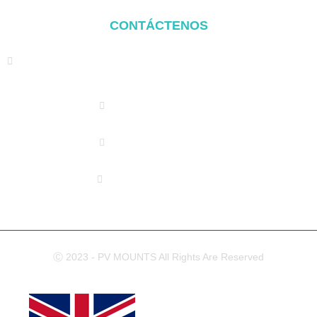
CONTÁCTENOS
Dirección: TAIHE HONGMEN XINDIAN TOWN XIANG'AN
DISTRICT XIAMEN, CHINA
(+86) 178 5013 2473
(+86) 178 5013 2473
info@pv-mounts.com
Ⓒ 2023 - PV MOUNTS All Rights Are Reserved