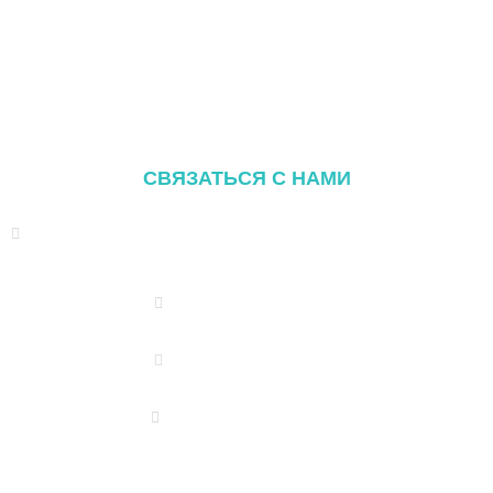
Система наземного монтажа
Система крепления навеса
Монтажные компоненты
СВЯЗАТЬСЯ С НАМИ
Адрес: TAIHE HONGMEN XINDIAN TOWN XIANG'AN
DISTRICT XIAMEN, CHINA
(+86) 178 5013 2473
(+86) 178 5013 2473
info@pv-mounts.com