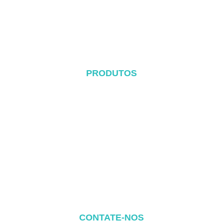
Blog
Contato
PRODUTOS
Sistema de telhado de metal
Sistema de telhado de telhas
Sistema de telhado plano
Sistema de montagem no solo
Sistema de montagem de garagem
Szerelési komponensek
CONTATE-NOS