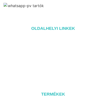
OLDALHELYI LINKEK
Home
A oldalról
Termékek
Blog
Kapcsolat
TERMÉKEK
Fém tető rendszer