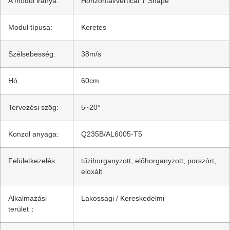
A modul iránya:
Horizontal/vertical Y Shape
Modul típusa:
Keretes
Szélsebesség:
38m/s
Hó.
60cm
Tervezési szög:
5~20°
Konzol anyaga:
Q235B/AL6005-T5
Felületkezelés
tűzihorganyzott, előhorganyzott, porszórt,
eloxált
Alkalmazási
Lakossági / Kereskedelmi
terület：