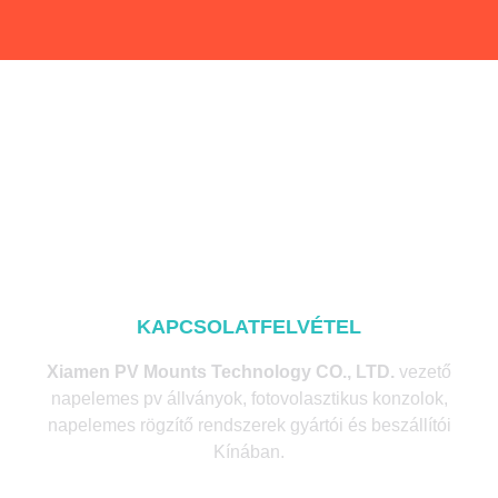
KAPCSOLATFELVÉTEL
Xiamen PV Mounts Technology CO., LTD.
vezető
napelemes pv állványok, fotovolasztikus konzolok,
napelemes rögzítő rendszerek gyártói és beszállítói
Kínában.