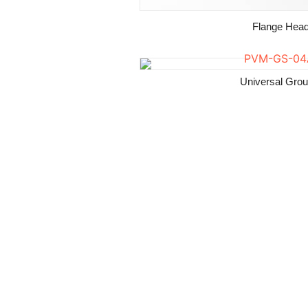
Flange Head
Universal Gro