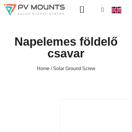
A OLDALRÓL
Napelemes földelő
csavar
Home
/ Solar Ground Screw