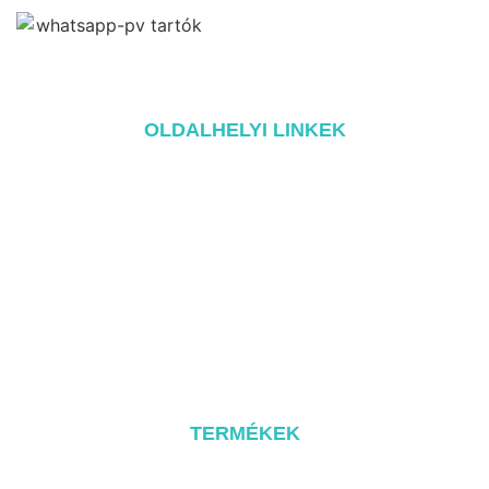
OLDALHELYI LINKEK
Home
A oldalról
Termékek
Blog
Kapcsolat
TERMÉKEK
Fém tető rendszer