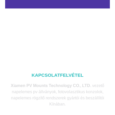
KAPCSOLATFELVÉTEL
Xiamen PV Mounts Technology CO., LTD.
vezető
napelemes pv állványok, fotovolasztikus konzolok,
napelemes rögzítő rendszerek gyártói és beszállítói
Kínában.