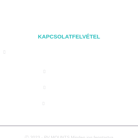
Balcony Mounting
Szerelési alkatrészek
KAPCSOLATFELVÉTEL
Address: NO.2 XIYANYILI XINDIAN TOWN XIANG'AN
DISTRICT XIAMEN, CHINA
(+86) 178 5013 2473
(+86) 178 5013 2473
info@pv-mounts.com
Ⓒ 2023 - PV MOUNTS Minden jog fenntartva